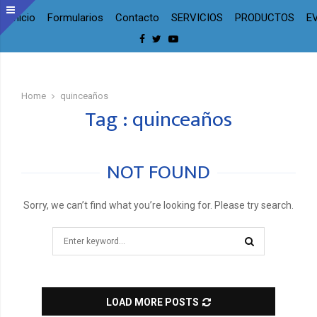
Inicio
Formularios
Contacto
SERVICIOS
PRODUCTOS
E
Facebook
Twitter
Youtube
Home
quinceaños
Tag : quinceaños
NOT FOUND
Sorry, we can’t find what you’re looking for. Please try search.
Search
for:
SEARCH
LOAD MORE POSTS