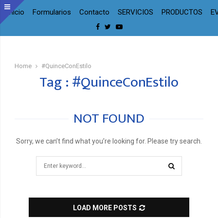
Inicio
Formularios
Contacto
SERVICIOS
PRODUCTOS
E
Facebook
Twitter
Youtube
Home
#QuinceConEstilo
Tag : #QuinceConEstilo
NOT FOUND
Sorry, we can’t find what you’re looking for. Please try search.
Search
for:
SEARCH
LOAD MORE POSTS