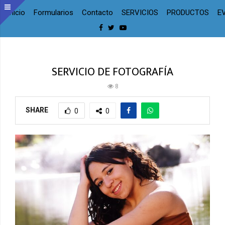
Inicio
Formularios
Contacto
SERVICIOS
PRODUCTOS
E
Facebook
Twitter
Youtube
SERVICIO DE FOTOGRAFÍA
8
SHARE
0
0