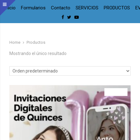
Inicio
Formularios
Contacto
SERVICIOS
PRODUCTOS
E
Facebook
Twitter
Youtube
Home
Productos
Mostrando el único resultado
¡OFERTA!